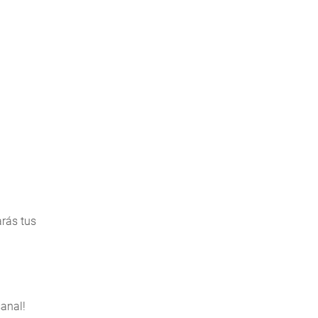
arás tus
sanal!