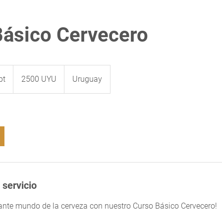
Básico Cervecero
2500
pesos
pt
C
2500 UYU
Uruguay
uruguayos
o
m
i
e
n
z
a
:
 servicio
1
2
nante mundo de la cerveza con nuestro Curso Básico Cervecero!
s
e