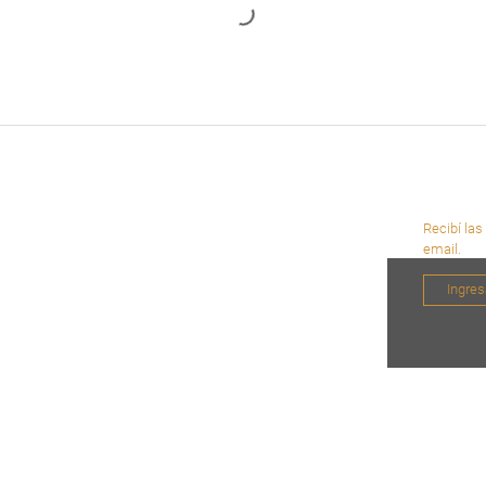
Recibí las
email.