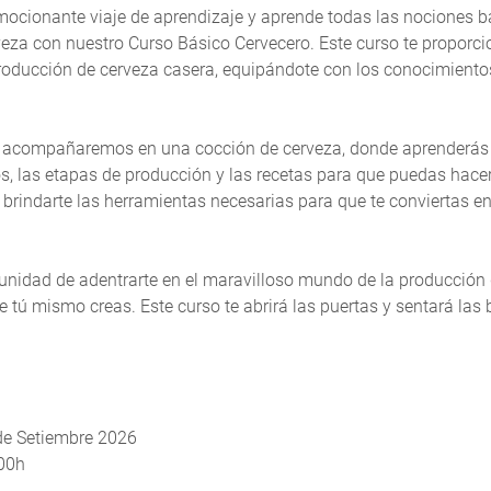
ocionante viaje de aprendizaje y aprende todas las nociones b
p
veza con nuestro Curso Básico Cervecero. Este curso te proporc
t
roducción de cerveza casera, equipándote con los conocimientos
te acompañaremos en una cocción de cerveza, donde aprenderás 
s, las etapas de producción y las recetas para que puedas hacer
 brindarte las herramientas necesarias para que te conviertas e
tunidad de adentrarte en el maravilloso mundo de la producción 
e tú mismo creas. Este curso te abrirá las puertas y sentará las
.
de Setiembre 2026
:00h