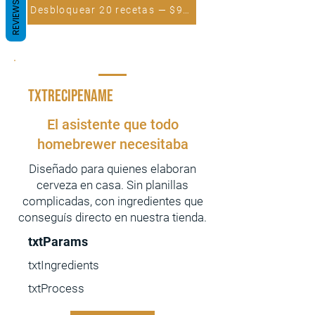
REVIEWS
Desbloquear 20 recetas — $99 UYU
txtRecipeName
El asistente que todo
homebrewer necesitaba
Diseñado para quienes elaboran
cerveza en casa. Sin planillas
complicadas, con ingredientes que
conseguís directo en nuestra tienda.
txtParams
txtIngredients
txtProcess