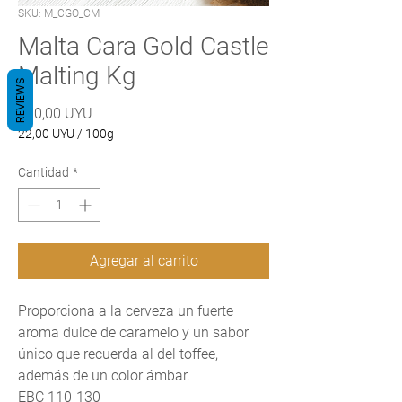
SKU: M_CGO_CM
Malta Cara Gold Castle
Malting Kg
REVIEWS
Precio
220,00 UYU
22,00 UYU
/
100g
22,00 UYU
por
Cantidad
*
100
Gramos
Agregar al carrito
Proporciona a la cerveza un fuerte
aroma dulce de caramelo y un sabor
único que recuerda al del toffee,
además de un color ámbar.
EBC 110-130