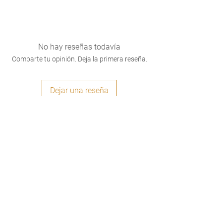
No hay reseñas todavía
Comparte tu opinión. Deja la primera reseña.
Dejar una reseña
Recibí las
últimas novedades
directamente en tu email.
Suscribirme