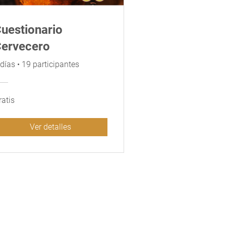
uestionario
ervecero
 días
•
19 participantes
ratis
Ver detalles