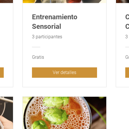
Entrenamiento
C
Sensorial
C
3 participantes
3
Gratis
G
Ver detalles